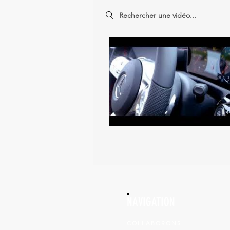
Search videos
NAVIGATION
COLLABORONS