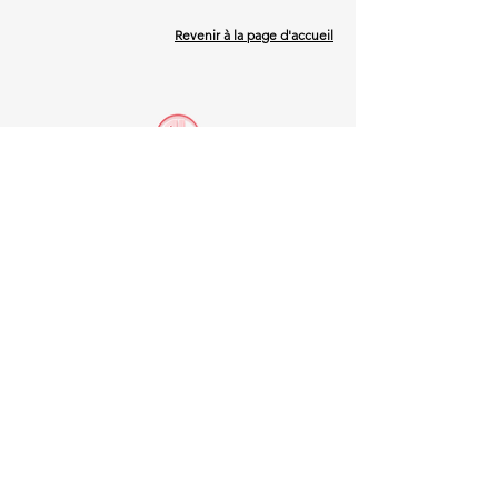
Revenir à la page d'accueil
LÉGAL
TERMES ET CONDITIONS
MENTIONS LÉGALES
POLITIQUE DE CONFIDENTIALITÉ
POLITIQUE DE COOKIES
NAVIGATION
COLLABORONS
DÉCOUVRIR NOS ARTISTES