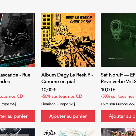
erçu rapide
Aperçu rapide
Aperçu rap
ascaride - Rue
Album Degy Le Resk.P -
Saf Noruff — EP
iades
Comme un piaf
Revolverbe Vol.
Prix
Prix
10,00 €
10,00 €
 tous nos CD
-50% sur tous nos CD
-50% sur tous nos
urope 2-5j
Livraison Europe 2-5j
Livraison Europe 2-5j
ter au panier
Ajouter au panier
Ajouter au p