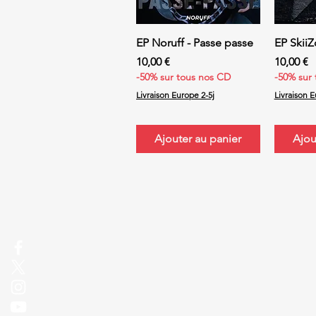
Aperçu rapide
Ap
EP Noruff - Passe passe
EP SkiiZ
Prix
Prix
10,00 €
10,00 €
-50% sur tous nos CD
-50% sur
Livraison Europe 2-5j
Livraison E
Ajouter au panier
Ajou