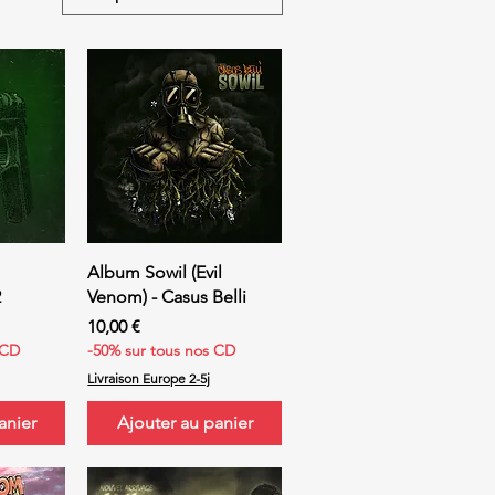
ide
Aperçu rapide
Album Sowil (Evil
2
Venom) - Casus Belli
Prix
10,00 €
 CD
-50% sur tous nos CD
Livraison Europe 2-5j
anier
Ajouter au panier