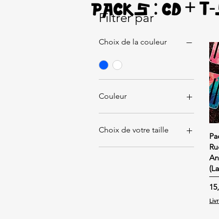
Filtrer par
Choix de la couleur
Couleur
Choix de votre taille
Pa
Ru
L
Ant
M
(L
S
XL
Pri
15
XXL
Liv
XXXL