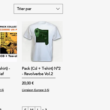
Trier par
hirt) -
Pack (Cd + T-shirt) N°2
af
- Revolverbe Vol.2
Prix
20,00 €
-5j
Livraison Europe 2-5j