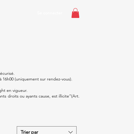
Se connecter
écurisé.
 à 16h00 (uniquement sur rendez-vous).
ght en vigueur.
s droits ou ayants cause, est illicite”(Art.
Trier par