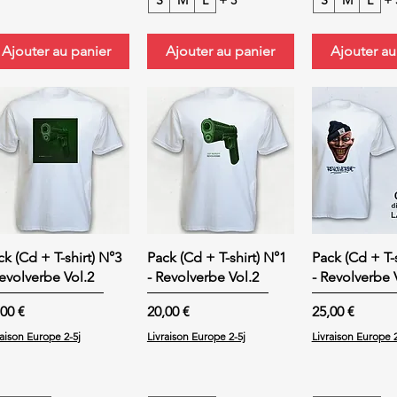
S
M
L
+ 3
S
M
L
+ 
Ajouter au panier
Ajouter au panier
Ajouter au
ck (Cd + T-shirt) N°3
Pack (Cd + T-shirt) N°1
Pack (Cd + T-s
Revolverbe Vol.2
- Revolverbe Vol.2
- Revolverbe 
x
Prix
Prix
,00 €
20,00 €
25,00 €
raison Europe 2-5j
Livraison Europe 2-5j
Livraison Europe 2