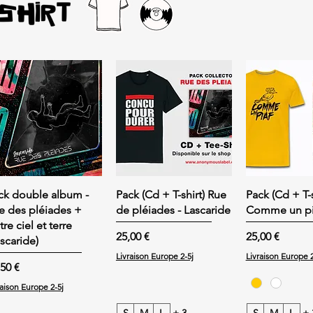
ck double album -
Pack (Cd + T-shirt) Rue
Pack (Cd + T-s
e des pléiades +
de pléiades - Lascaride
Comme un pi
re ciel et terre
Prix
Prix
25,00 €
25,00 €
ascaride)
Livraison Europe 2-5j
Livraison Europe 2
x
,50 €
raison Europe 2-5j