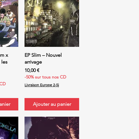
ide
Aperçu rapide
om x
EP Slim – Nouvel
 les
arrivage
Prix
10,00 €
-50% sur tous nos CD
 CD
Livraison Europe 2-5j
anier
Ajouter au panier