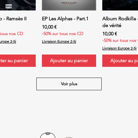
erçu rapide
Aperçu rapide
Aperçu rap
o - Ramsès II
EP Les Alphas - Part.1
Album Rodkilla 
de vérité
Prix
10,00 €
Prix
 tous nos CD
-50% sur tous nos CD
10,00 €
-50% sur tous nos
urope 2-5j
Livraison Europe 2-5j
Livraison Europe 2-5j
ter au panier
Ajouter au panier
Ajouter au p
Voir plus