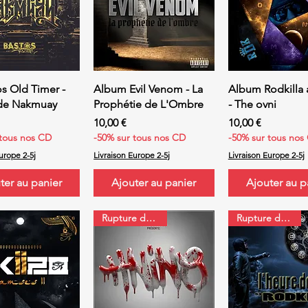
erçu rapide
Aperçu rapide
Aperçu rap
s Old Timer -
Album Evil Venom - La
Album Rodkilla
de Nakmuay
Prophétie de L'Ombre
- The ovni
Prix
Prix
10,00 €
10,00 €
 tous nos CD
-50% sur tous nos CD
-50% sur tous nos
urope 2-5j
Livraison Europe 2-5j
Livraison Europe 2-5j
ter au panier
Ajouter au panier
Ajouter au p
Rupture de stock
Rupture de stock