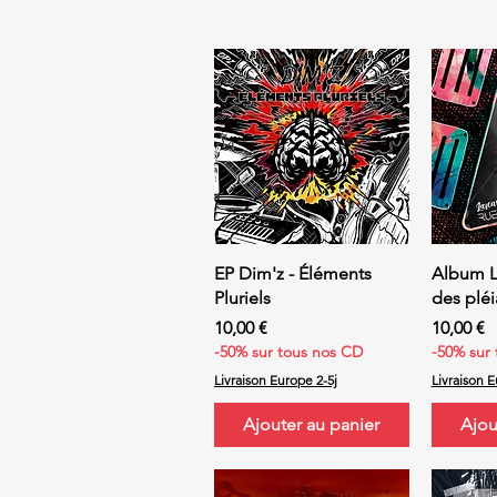
Aperçu rapide
Ap
EP Dim'z - Éléments
Album L
Pluriels
des plé
Prix
Prix
10,00 €
10,00 €
-50% sur tous nos CD
-50% sur
Livraison Europe 2-5j
Livraison E
Ajouter au panier
Ajou