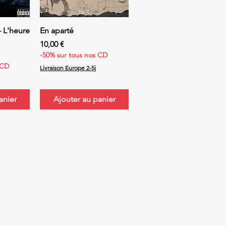
ide
Aperçu rapide
- L'heure
En aparté
Prix
10,00 €
-50% sur tous nos CD
 CD
Livraison Europe 2-5j
anier
Ajouter au panier