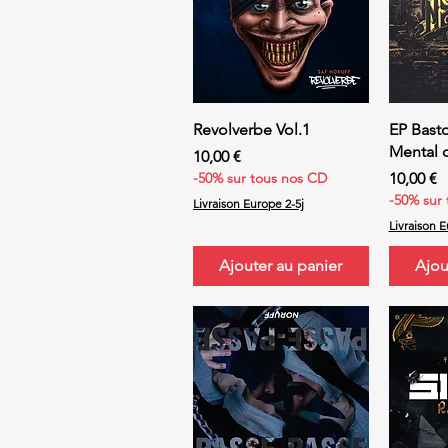
Aperçu rapide
Ap
Revolverbe Vol.1
EP Basto
Mental 
Prix
10,00 €
Prix
-50% sur tous nos CD
10,00 €
-50% sur
Livraison Europe 2-5j
Livraison E
Ajouter au panier
Ajou