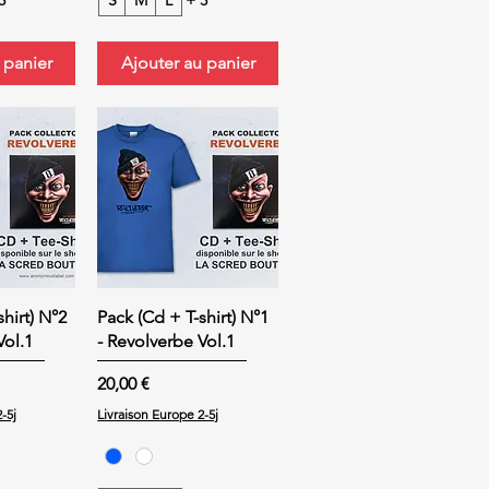
3
S
M
L
+ 3
 panier
Ajouter au panier
hirt) N°2
Pack (Cd + T-shirt) N°1
Vol.1
- Revolverbe Vol.1
Prix
20,00 €
-5j
Livraison Europe 2-5j