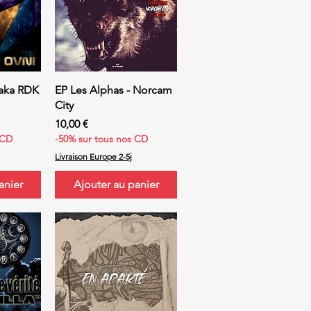
ide
Aperçu rapide
 aka RDK
EP Les Alphas - Norcam
City
Prix
10,00 €
 CD
-50% sur tous nos CD
Livraison Europe 2-5j
anier
Ajouter au panier