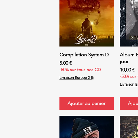
Aperçu rapide
Ap
Compilation System D
Album Be
jour
Prix
5,00 €
Prix
-50% sur tous nos CD
10,00 €
-50% sur
Livraison Europe 2-5j
Livraison E
Ajouter au panier
Ajou