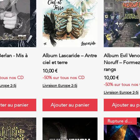
erçu rapide
Aperçu rapide
Aperçu rap
rlan - Mis à
Album Lascaride – Antre
Album Evil Ven
ciel et terre
Noruff – Formez
rangs
Prix
10,00 €
Prix
 tous nos CD
-50% sur tous nos CD
10,00 €
-50% sur tous nos
urope 2-5j
Livraison Europe 2-5j
Livraison Europe 2-5j
ter au panier
Ajouter au panier
Ajouter au p
Rupture de stock