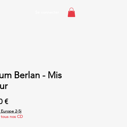
Se connecter
um Berlan - Mis
ur
Prix
0 €
n Europe 2-5j
 tous nos CD