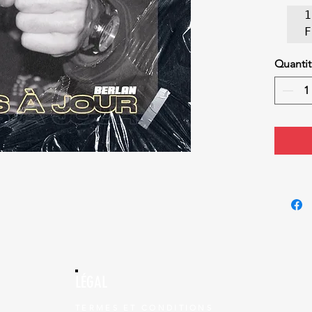
1
T
Quanti
:
1
2
f
3
M
4
5
m
D
6
7
A
LÉGAL
8
e
TERMES ET CONDITIONS