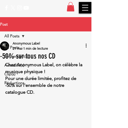
Post
All Posts
Anonymous Label
All Posts
21 mai
1 min de lecture
-50% sur tous nos CD
Évènement(s)
Chez 
Anonymous Label
, on célèbre la 
Actualité(s)
musique physique ! 
Clip(s)
Pour une durée limitée, profitez de 
Réductions
-50% sur l'ensemble de notre 
catalogue CD
.