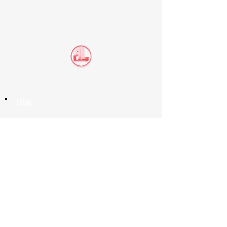
LÉGAL
TERMES ET CONDITIONS
MENTIONS LÉGALES
POLITIQUE DE CONFIDENTIALITÉ
POLITIQUE DE COOKIES
NAVIGATION
COLLABORONS
DÉCOUVRIR NOS ARTISTES
ÉCOUTER NOS PRODUCTIONS