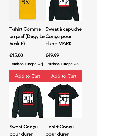
T-shirt Comme
Sweat à capuche
un piaf (Degy Le
Conçu pour
Resk.P)
durer MARK
Price
Price
€15.00
€49.99
Livraison Europe 2-5j
Livraison Europe 2-5j
Add to Cart
Add to Cart
Sweat Conçu
T-shirt Conçu
pour durer
pour durer