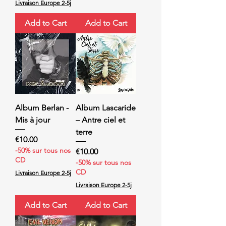
Livraison Europe 2-5j
Add to Cart
Add to Cart
Album Berlan -
Album Lascaride
Mis à jour
– Antre ciel et
terre
Price
€10.00
-50% sur tous nos
Price
€10.00
CD
-50% sur tous nos
CD
Livraison Europe 2-5j
Livraison Europe 2-5j
Add to Cart
Add to Cart