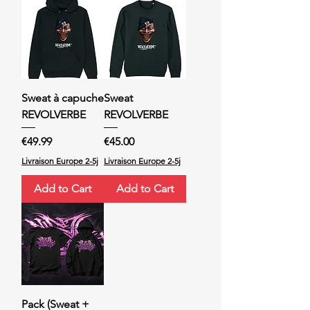
Sweat à capuche
Sweat
REVOLVERBE
REVOLVERBE
Price
Price
€49.99
€45.00
Livraison Europe 2-5j
Livraison Europe 2-5j
Add to Cart
Add to Cart
Pack (Sweat +