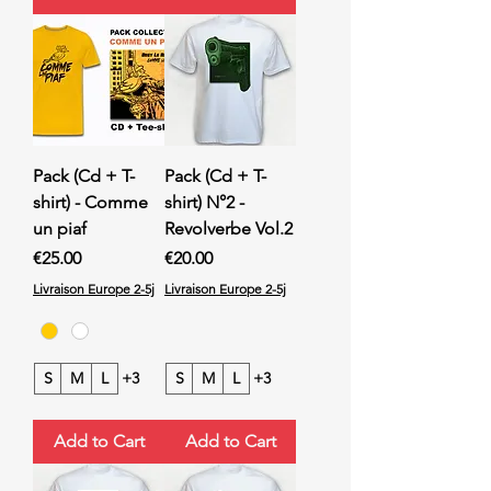
Pack (Cd + T-
Pack (Cd + T-
shirt) - Comme
shirt) N°2 -
un piaf
Revolverbe Vol.2
Price
Price
€25.00
€20.00
Livraison Europe 2-5j
Livraison Europe 2-5j
S
M
L
+3
S
M
L
+3
Add to Cart
Add to Cart