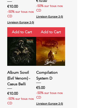
Price
€10.00
-50% sur tous nos
Price
€10.00
CD
-50% sur tous nos
CD
Livraison Europe 2-5j
Livraison Europe 2-5j
Add to Cart
Add to Cart
Album Sowil
Compilation
(Evil Venom) -
System D
Casus Belli
Price
€5.00
-50% sur tous nos
Price
€10.00
CD
-50% sur tous nos
CD
Livraison Europe 2-5j