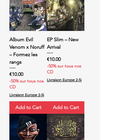
Album Evil
EP Slim – New
Venom x Noruff
Arrival
– Formez les
Price
€10.00
rangs
-50% sur tous nos
CD
Price
€10.00
Livraison Europe 2-5j
-50% sur tous nos
CD
Livraison Europe 2-5j
Add to Cart
Add to Cart