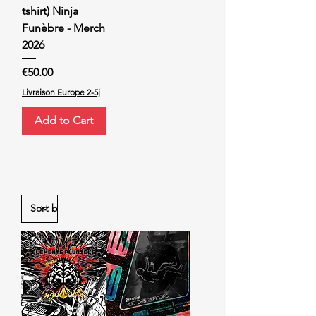
tshirt) Ninja
Funèbre - Merch
2026
Price
€50.00
Livraison Europe 2-5j
Add to Cart