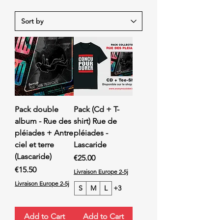
Pack double
Pack (Cd + T-
album - Rue des
shirt) Rue de
pléiades + Antre
pléiades -
ciel et terre
Lascaride
(Lascaride)
Price
€25.00
Price
€15.50
Livraison Europe 2-5j
Livraison Europe 2-5j
S
M
L
+3
Add to Cart
Add to Cart