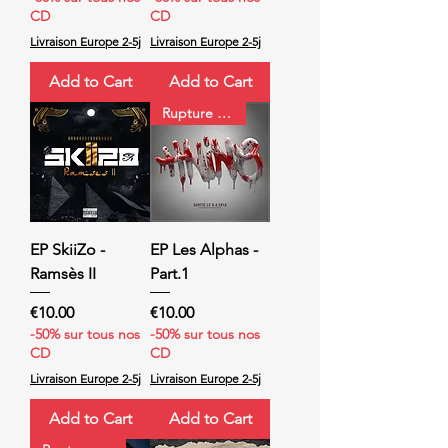
CD
CD
Livraison Europe 2-5j
Livraison Europe 2-5j
Add to Cart
Add to Cart
Rupture de stock
EP SkiiZo -
EP Les Alphas -
Ramsès II
Part.1
Price
Price
€10.00
€10.00
-50% sur tous nos
-50% sur tous nos
CD
CD
Livraison Europe 2-5j
Livraison Europe 2-5j
Add to Cart
Add to Cart