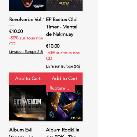
Revolverbe Vol.1
EP Bastos Old
Timer - Mental
Price
€10.00
de Nakmuay
-50% sur tous nos
CD
Price
€10.00
Livraison Europe 2-5j
-50% sur tous nos
CD
Livraison Europe 2-5j
Add to Cart
Add to Cart
Rupture de stock
Album Evil
Album Rodkilla