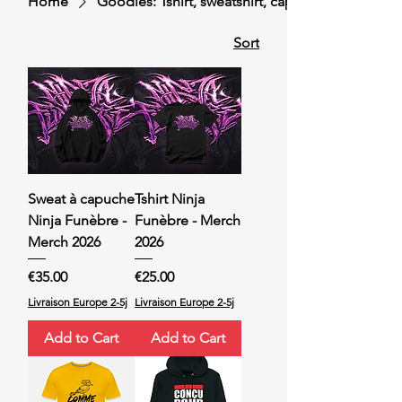
Home
Goodies: Tshirt, sweatshirt, cap
Sort
Sweat à capuche
Tshirt Ninja
Ninja Funèbre -
Funèbre - Merch
Merch 2026
2026
Price
Price
€35.00
€25.00
Livraison Europe 2-5j
Livraison Europe 2-5j
Add to Cart
Add to Cart