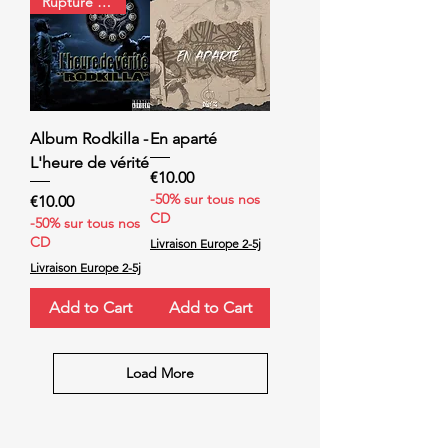
Rupture de stock
Album Rodkilla -
En aparté
L'heure de vérité
Price
€10.00
-50% sur tous nos
Price
€10.00
CD
-50% sur tous nos
CD
Livraison Europe 2-5j
Livraison Europe 2-5j
Add to Cart
Add to Cart
Load More