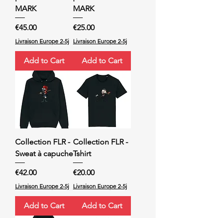
MARK
MARK
Price
Price
€45.00
€25.00
Livraison Europe 2-5j
Livraison Europe 2-5j
Add to Cart
Add to Cart
Collection FLR -
Collection FLR -
Sweat à capuche
Tshirt
Price
Price
€42.00
€20.00
Livraison Europe 2-5j
Livraison Europe 2-5j
Add to Cart
Add to Cart