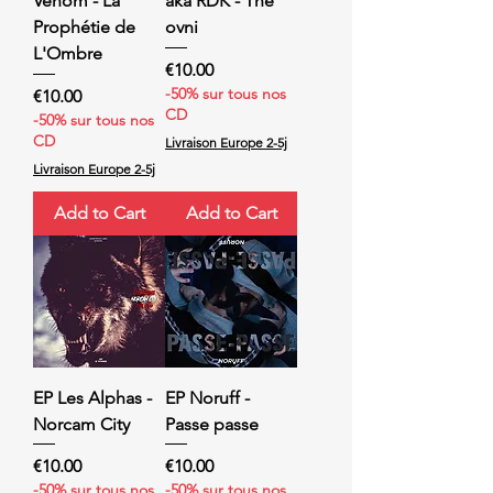
Venom - La
aka RDK - The
Prophétie de
ovni
L'Ombre
Price
€10.00
-50% sur tous nos
Price
€10.00
CD
-50% sur tous nos
CD
Livraison Europe 2-5j
Livraison Europe 2-5j
Add to Cart
Add to Cart
EP Les Alphas -
EP Noruff -
Norcam City
Passe passe
Price
Price
€10.00
€10.00
-50% sur tous nos
-50% sur tous nos