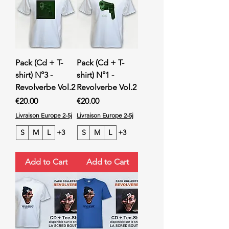
Pack (Cd + T-
Pack (Cd + T-
shirt) N°3 -
shirt) N°1 -
Revolverbe Vol.2
Revolverbe Vol.2
Price
Price
€20.00
€20.00
Livraison Europe 2-5j
Livraison Europe 2-5j
S
M
L
+3
S
M
L
+3
Add to Cart
Add to Cart