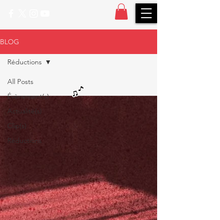
BLOG
Réductions
All Posts
Évènement(s)
Actualité(s)
Clip(s)
Réductions